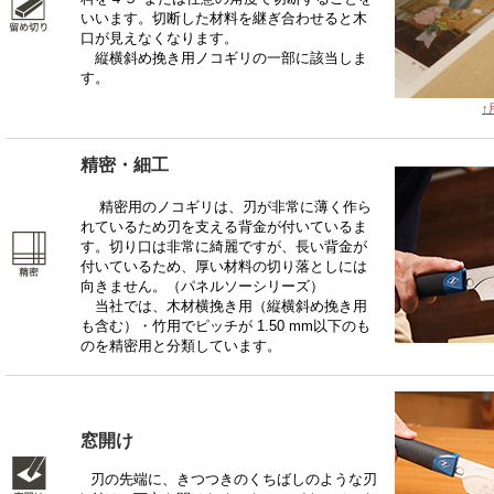
いいます。切断した材料を継ぎ合わせると木
口が見えなくなります。
縦横斜め挽き用ノコギリの一部に該当しま
す。
↑
精密・細工
精密用のノコギリは、刃が非常に薄く作ら
れているため刃を支える背金が付いているま
す。切り口は非常に綺麗ですが、長い背金が
付いているため、厚い材料の切り落としには
向きません。（パネルソーシリーズ）
当社では、木材横挽き用（縦横斜め挽き用
も含む）・竹用でピッチが 1.50 mm以下のも
のを精密用と分類しています。
窓開け
刃の先端に、きつつきのくちばしのような刃