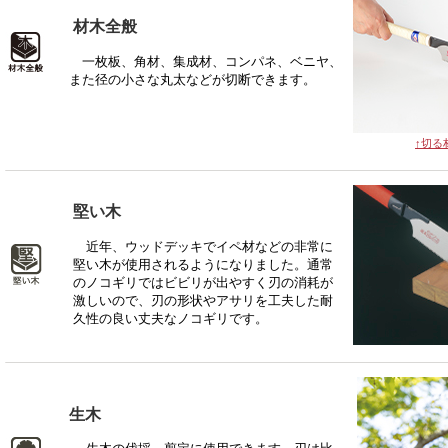
材木全般
一枚板、角材、集成材、コンパネ、ベニヤ、
また径の小さな丸太などが切断できます。
↑切る
堅い木
近年、ウッドデッキでイペ材などの非常に
堅い木が使用されるようになりました。通常
のノコギリではビビリが出やすく刃の消耗が
激しいので、刃の形状やアサリを工夫した耐
久性の良い丈夫なノコギリです。
生木