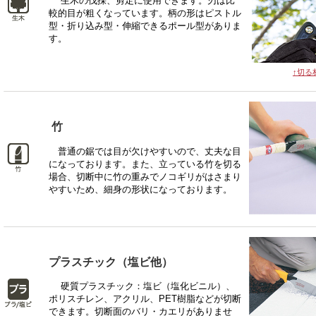
生木の伐採、剪定に使用できます。刃は比
較的目が粗くなっています。柄の形はピストル
型・折り込み型・伸縮できるポール型がありま
す。
↑切る
竹
普通の鋸では目が欠けやすいので、丈夫な目
になっております。また、立っている竹を切る
場合、切断中に竹の重みでノコギリがはさまり
やすいため、細身の形状になっております。
プラスチック（塩ビ他）
硬質プラスチック：塩ビ（塩化ビニル）、
ポリスチレン、アクリル、PET樹脂などが切断
できます。切断面のバリ・カエリがありませ