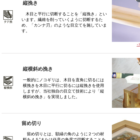
縦挽き
木目と平行に切断することを「縦挽き」とい
います。繊維を削っていくように切断するた
め、「カンナ刃」のような目立てを施していま
す。
↑
縦横斜め挽き
一般的にノコギリは、木目を直角に切るには
横挽きを木目に平行に切るには縦挽きを使用
しますが、当社独自の目立て技術により「縦
横斜め挽き」を実現しました。
留め切り
留め切りとは、額縁の角のように２つの材
料を４５°または任意の角度で切断することを