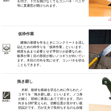
を付け、下穴を開けなくてもコンパネ・ベニヤ
等に貫通窓が開けられます。
↑
仮枠作業
建物の基礎を作るときにコンクリートを流し
込むための枠作りを「仮枠作業」といいます。
精度をあまり必要とせず早切りが必要なため、
板厚が厚く目の形状が粗いノコギリが向いてい
ます。木目の方向を気にせず、コンパネを切る
こともできます。
挽き廻し
木材、板材を曲線を切るために作られたノ
コギリを「挽き廻し鋸」といいます。ノコ身
が細く、部材に垂直にあてて切ります。刃の
向きを180°変えられ、切断位置が見やすい親
切設計です。刃が丈夫で長持ちするのも自慢