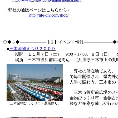
http://www.z-saw.co.jp/maga/melma.html
弊社の通販ページはこちらから↓
http://life-diy.com/shop/
◇◆◇◆─────────【２】イベント情報──────────
■
三木金物まつり２００９
期間 １１月７日（土） 9:00～17:00、８日（日） 9:0
場所 三木市役所前広場周辺 （兵庫県三木市上の丸
弊社の所在地である、
で毎年開催され、県内外
人手で賑わう、三木市の
三木市役所前広場のメ
金物びっくり市、金物古
（三木金物びっくり市・農業祭り）
祭など多彩な催しが行わ