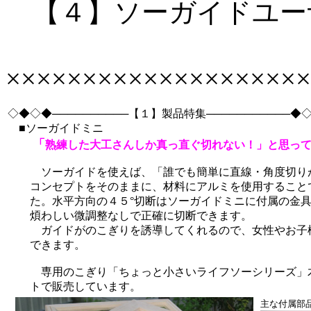
【４】ソーガイドユー
××××××××××××××××××××
◇◆◇◆──────────【１】製品特集───────────◆
■ソーガイドミニ
「
熟練した大工さんしか真っ直ぐ切れない！」と思っ
ソーガイドを使えば、「誰でも簡単に直線・角度切りが
コンセプトをそのままに、材料にアルミを使用すること
た。水平方向の４５°切断はソーガイドミニに付属の金具
煩わしい微調整なしで正確に切断できます。
ガイドがのこぎりを誘導してくれるので、女性やお子様
できます。
専用のこぎり「ちょっと小さいライフソーシリーズ」木
トで販売しています。
主な付属部