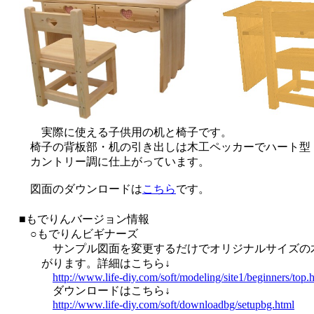
実際に使える子供用の机と椅子です。
椅子の背板部・机の引き出しは木工ペッカーでハート型
カントリー調に仕上がっています。
図面のダウンロードは
こちら
です。
■もでりんバージョン情報
○もでりんビギナーズ
サンプル図面を変更するだけでオリジナルサイズの
がります。詳細はこちら↓
http://www.life-diy.com/soft/modeling/site1/beginners/top.
ダウンロードはこちら↓
http://www.life-diy.com/soft/downloadbg/setupbg.html