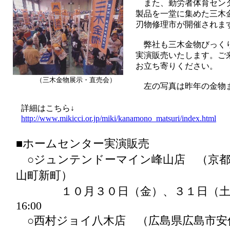
また、勤労者体育セン
製品を一堂に集めた三木
刃物修理市が開催されま
弊社も三木金物びっく
実演販売いたします。ご
お立ち寄りください。
（三木金物展示・直売会）
左の写真は昨年の金物
詳細はこちら↓
http://www.mikicci.or.jp/miki/kanamono_matsuri/index.html
■ホームセンター実演販売
○ジュンテンドーマイン峰山店 （京都
山町新町）
１０月３０日（金）、３１日（土） 
16:00
○西村ジョイ八木店 （広島県広島市安