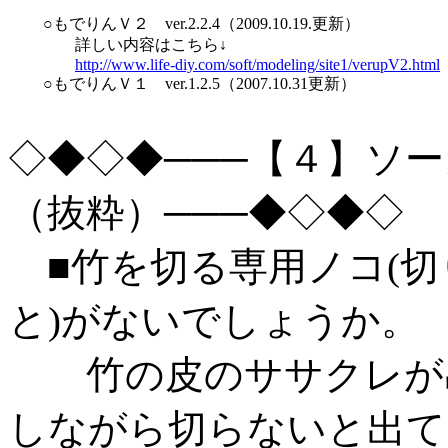
○もでりんＶ２ ver.2.2.4（2009.10.19.更新）
詳しい内容はこちら↓
http://www.life-diy.com/soft/modeling/site1/verupV2.html
○もでりんＶ１ ver.1.2.5（2007.10.31更新）
◇◆◇◆───【４】ソ
（抜粋）───◆◇◆◇
■竹を切る専用ノコ(切
と)がないでしょうか。
竹の皮のササクレが出
しながら切らないと出て