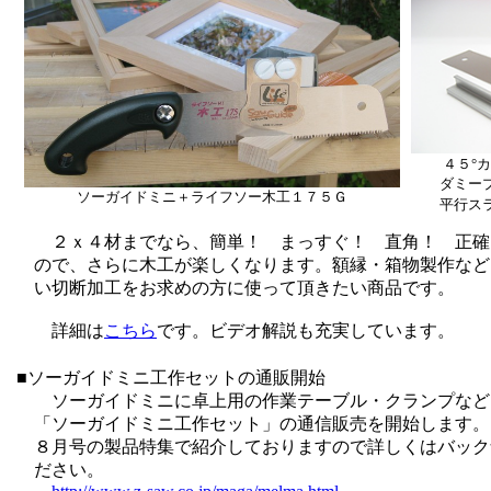
４５°
ダミープ
ソーガイドミニ＋ライフソー木工１７５Ｇ
平行スラ
２ｘ４材までなら、簡単！ まっすぐ！ 直角！ 正確
ので、さらに木工が楽しくなります。額縁・箱物製作など
い切断加工をお求めの方に使って頂きたい商品です。
詳細は
こちら
です。ビデオ解説も充実しています。
■ソーガイドミニ工作セットの通販開始
ソーガイドミニに卓上用の作業テーブル・クランプなど
「ソーガイドミニ工作セット」の通信販売を開始します。
８月号の製品特集で紹介しておりますので詳しくはバック
ださい。