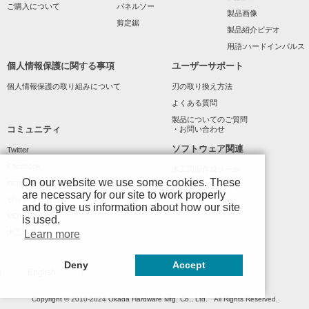
ご購入について
パネルソー
製品画像
剪定鋸
製品紹介ビデオ
用語:ハードインパルス
個人情報保護に関する事項
ユーザーサポート
個人情報保護の取り組みについて
刃の取り換え方法
よくある質問
製品についてのご質問
コミュニティ
・お問い合わせ
ソフトウェア関連
Twitter
Facebook
木工図面作成ツール
On our website we use some cookies. These
instagram
(もでりんクラウド)
are necessary for our site to work properly
ゼットソー通信
and to give us information about how our site
MOKURAKU
is used.
木工応援館
Learn more
Deny
Accept
English
Copyright © 2010-2024 Okada Hardware Mfg. Co., Ltd. All Rights Reserved.