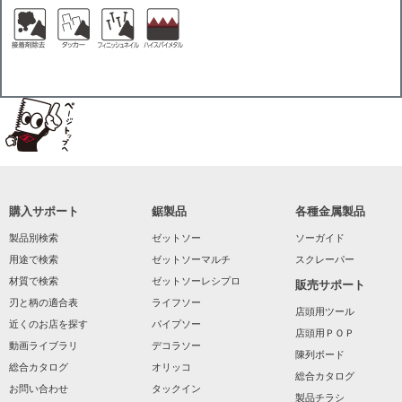
購入サポート
鋸製品
各種金属製品
製品別検索
ゼットソー
ソーガイド
用途で検索
ゼットソーマルチ
スクレーパー
材質で検索
ゼットソーレシプロ
販売サポート
刃と柄の適合表
ライフソー
店頭用ツール
近くのお店を探す
パイプソー
店頭用ＰＯＰ
動画ライブラリ
デコラソー
陳列ボード
総合カタログ
オリッコ
総合カタログ
お問い合わせ
タックイン
製品チラシ