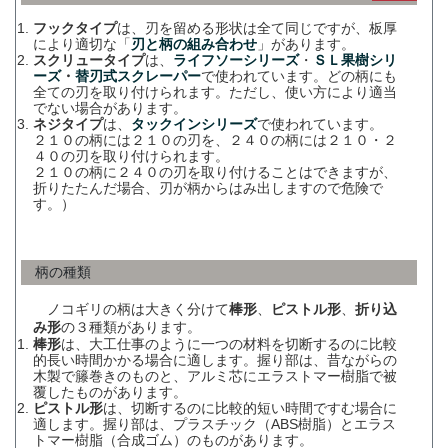
フックタイプ
は、刃を留める形状は全て同じですが、板厚
により適切な「
刃と柄の組み合わせ
」があります。
スクリュータイプ
は、
ライフソーシリーズ
・
ＳＬ果樹シリ
ーズ
・
替刃式スクレーパー
で使われています。どの柄にも
全ての刃を取り付けられます。ただし、使い方により適当
でない場合があります。
ネジタイプ
は、
タックインシリーズ
で使われています。
２１０の柄には２１０の刃を、２４０の柄には２１０・２
４０の刃を取り付けられます。
２１０の柄に２４０の刃を取り付けることはできますが、
折りたたんだ場合、刃が柄からはみ出しますので危険で
す。）
柄の種類
ノコギリの柄は大きく分けて
棒形
、
ピストル形
、
折り込
み形
の３種類があります。
棒形
は、大工仕事のように一つの材料を切断するのに比較
的長い時間かかる場合に適します。握り部は、昔ながらの
木製で籐巻きのものと、アルミ芯にエラストマー樹脂で被
覆したものがあります。
ピストル形
は、切断するのに比較的短い時間ですむ場合に
適します。握り部は、プラスチック（ABS樹脂）とエラス
トマー樹脂（合成ゴム）のものがあります。