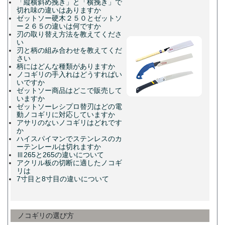
「縦横斜め挽き」と「横挽き」で
切れ味の違いはありますか
ゼットソー硬木２５０とゼットソ
ー２６５の違いは何ですか
刃の取り替え方法を教えてくださ
い
刃と柄の組み合わせを教えてくだ
さい
柄にはどんな種類がありますか
ノコギリの手入れはどうすればい
いですか
ゼットソー商品はどこで販売して
いますか
ゼットソーレシプロ替刃はどの電
動ノコギリに対応していますか
アサリのないノコギリはどれです
か
ハイスパイマンでステンレスのカ
ーテンレールは切れますか
Ⅲ265と265の違いについて
アクリル板の切断に適したノコギ
リは
7寸目と8寸目の違いについて
ノコギリの選び方