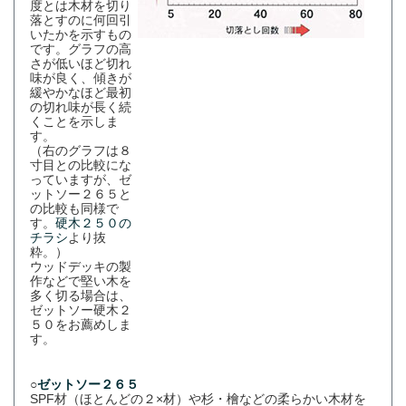
度とは木材を切り
落とすのに何回引
いたかを示すもの
です。グラフの高
さが低いほど切れ
味が良く、傾きが
緩やかなほど最初
の切れ味が長く続
くことを示しま
す。
（右のグラフは８
寸目との比較にな
っていますが、ゼ
ットソー２６５と
の比較も同様で
す。
硬木２５０の
チラシ
より抜
粋。）
ウッドデッキの製
作などで堅い木を
多く切る場合は、
ゼットソー硬木２
５０をお薦めしま
す。
○
ゼットソー２６５
SPF材（ほとんどの２×材）や杉・檜などの柔らかい木材を