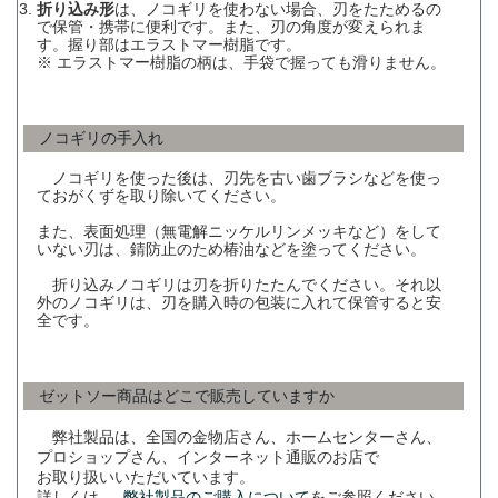
折り込み形
は、ノコギリを使わない場合、刃をたためるの
で保管・携帯に便利です。また、刃の角度が変えられま
す。握り部はエラストマー樹脂です。
※ エラストマー樹脂の柄は、手袋で握っても滑りません。
ノコギリの手入れ
ノコギリを使った後は、刃先を古い歯ブラシなどを使っ
ておがくずを取り除いてください。
また、表面処理（無電解ニッケルリンメッキなど）をして
いない刃は、錆防止のため椿油などを塗ってください。
折り込みノコギリは刃を折りたたんでください。それ以
外のノコギリは、刃を購入時の包装に入れて保管すると安
全です。
ゼットソー商品はどこで販売していますか
弊社製品は、全国の金物店さん、ホームセンターさん、
プロショップさん、インターネット通販のお店で
お取り扱いいただいています。
詳しくは、
弊社製品のご購入について
をご参照ください。