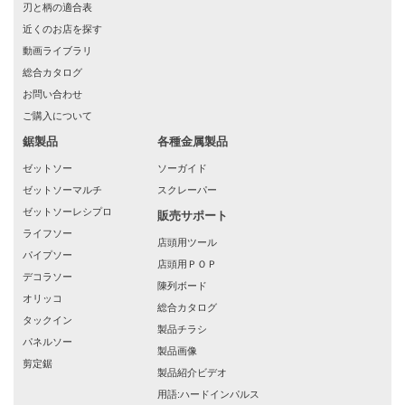
刃と柄の適合表
近くのお店を探す
動画ライブラリ
総合カタログ
お問い合わせ
ご購入について
鋸製品
各種金属製品
ゼットソー
ソーガイド
ゼットソーマルチ
スクレーパー
ゼットソーレシプロ
販売サポート
ライフソー
店頭用ツール
パイプソー
店頭用ＰＯＰ
デコラソー
陳列ボード
オリッコ
総合カタログ
タックイン
製品チラシ
パネルソー
製品画像
剪定鋸
製品紹介ビデオ
用語:ハードインパルス