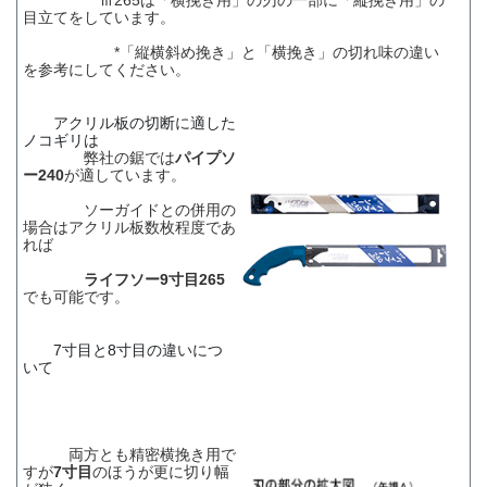
Ⅲ265は「横挽き用」の刃の一部に「縦挽き用」の
目立てをしています。
*「縦横斜め挽き」と「横挽き」の切れ味の違い
を参考にしてください。
アクリル板の切断に適した
ノコギリは
弊社の鋸では
パイプソ
ー240
が適しています。
ソーガイドとの併用の
場合はアクリル板数枚程度であ
れば
ライフソー9寸目265
でも可能です。
7寸目と8寸目の違いにつ
いて
両方とも精密横挽き用で
すが
7寸目
のほうが更に切り幅