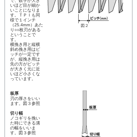
で、数字が大き
いほど目が細か
いことになりま
す。ＴＰＩも同
様で１インチ
（25.4mm）あた
図２
り○○枚刃がある
ということで
す。
横挽き用と縦横
斜め挽き用はピ
ッチが一定です
が、縦挽き用は
先の方がピッチ
が大きく元に近
いほど小さくな
っています。
板厚
刃の厚さをいい
ます。図３参照
切り幅
ノコギリを挽い
た時にできる溝
の幅をいいま
す。図３参照