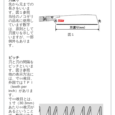
先から元までの
長さをいいま
す。図１参照
当社のノコギリ
の品名に使用し
ています数字
は、原則として
刃渡りを示して
図１
いますが、一部
例外もありま
す。
ピッチ
刃と刃の間隔を
ピッチといいま
す。図２参照
他の表示方法に
は、寸○○枚目、
外国ではＴＰＩ
（teeth per
inch）がありま
す。
寸○○枚目とは、
１寸（30.3mm）
あたり○○枚刃が
あるということ