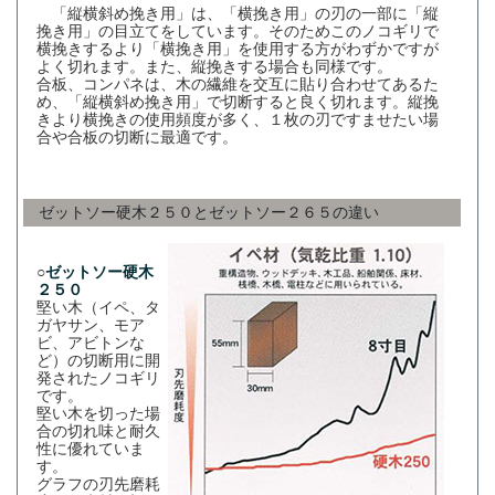
「縦横斜め挽き用」は、「横挽き用」の刃の一部に「縦
挽き用」の目立てをしています。そのためこのノコギリで
横挽きするより「横挽き用」を使用する方がわずかですが
よく切れます。また、縦挽きする場合も同様です。
合板、コンパネは、木の繊維を交互に貼り合わせてあるた
め、「縦横斜め挽き用」で切断すると良く切れます。縦挽
きより横挽きの使用頻度が多く、１枚の刃ですませたい場
合や合板の切断に最適です。
ゼットソー硬木２５０とゼットソー２６５の違い
○
ゼットソー硬木
２５０
堅い木（イペ、タ
ガヤサン、モア
ビ、アビトンな
ど）の切断用に開
発されたノコギリ
です。
堅い木を切った場
合の切れ味と耐久
性に優れていま
す。
グラフの刃先磨耗