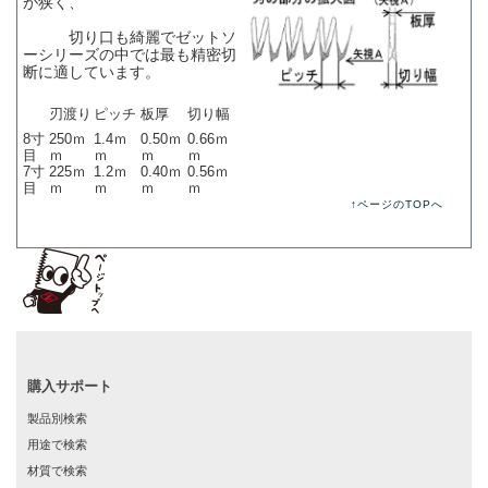
が狭く、
切り口も綺麗でゼットソ
ーシリーズの中では最も精密切
断に適しています。
刃渡り
ピッチ
板厚
切り幅
8寸
250ｍ
1.4ｍ
0.50ｍ
0.66ｍ
目
ｍ
ｍ
ｍ
ｍ
7寸
225ｍ
1.2ｍ
0.40ｍ
0.56ｍ
目
ｍ
ｍ
ｍ
ｍ
↑ページのTOPへ
購入サポート
製品別検索
用途で検索
材質で検索