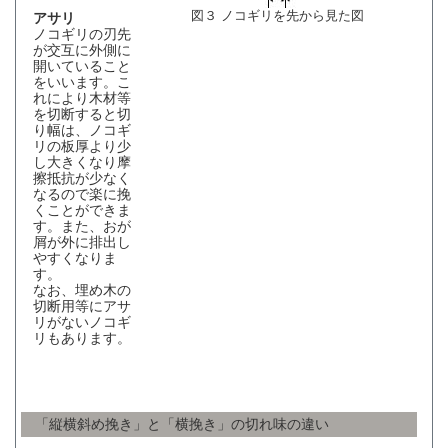
図３ ノコギリを先から見た図
アサリ
ノコギリの刃先
が交互に外側に
開いていること
をいいます。こ
れにより木材等
を切断すると切
り幅は、ノコギ
リの板厚より少
し大きくなり摩
擦抵抗が少なく
なるので楽に挽
くことができま
す。また、おが
屑が外に排出し
やすくなりま
す。
なお、埋め木の
切断用等にアサ
リがないノコギ
リもあります。
「縦横斜め挽き」と「横挽き」の切れ味の違い