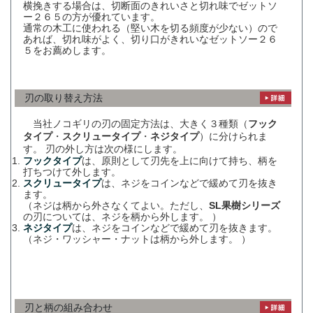
横挽きする場合は、切断面のきれいさと切れ味でゼットソ
ー２６５の方が優れています。
通常の木工に使われる（堅い木を切る頻度が少ない）ので
あれば、切れ味がよく、切り口がきれいなゼットソー２６
５をお薦めします。
刃の取り替え方法
当社ノコギリの刃の固定方法は、大きく３種類（
フック
タイプ
・
スクリュータイプ
・
ネジタイプ
）に分けられま
す。 刃の外し方は次の様にします。
フックタイプ
は、原則として刃先を上に向けて持ち、柄を
打ちつけて外します。
スクリュータイプ
は、ネジをコインなどで緩めて刃を抜き
ます。
（ネジは柄から外さなくてよい。ただし、
SL果樹シリーズ
の刃については、ネジを柄から外します。 ）
ネジタイプ
は、ネジをコインなどで緩めて刃を抜きます。
（ネジ・ワッシャー・ナットは柄から外します。 ）
刃と柄の組み合わせ