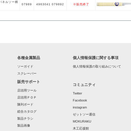
パネルソー柄
07989
4963041 079892
※販売終了
各種金属製品
個人情報保護に関する事項
ソーガイド
個人情報保護の取り組みについて
スクレーパー
販売サポート
コミュニティ
店頭用ツール
Twitter
店頭用ＰＯＰ
Facebook
陳列ボード
instagram
総合カタログ
ゼットソー通信
製品チラシ
MOKURAKU
製品画像
木工応援館