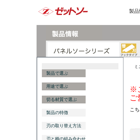
製品
ミ
製品で選ぶ
用途で選ぶ
※
ご
切る材質で選ぶ
こち
製品の特徴
刃の取り替え方法
切
刃と柄の組み合わせ