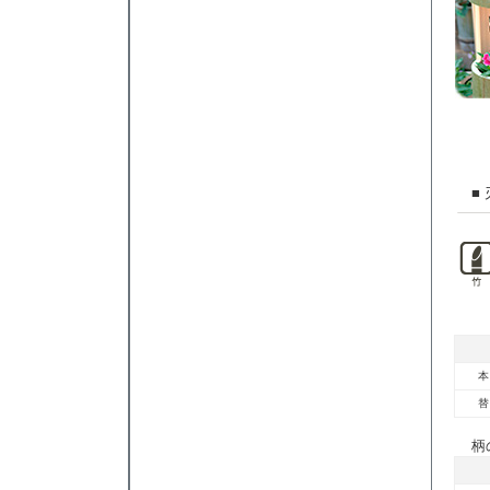
■ 刃
本
替
柄の