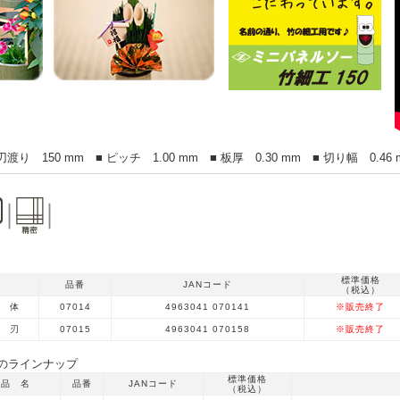
渡り 150 mm ■ ピッチ 1.00 mm ■ 板厚 0.30 mm ■ 切り幅 0.46 
標準価格
品番
JANコード
（税込）
 体
07014
4963041 070141
※販売終了
 刃
07015
4963041 070158
※販売終了
ラインナップ
標準価格
品 名
品番
JANコード
（税込）