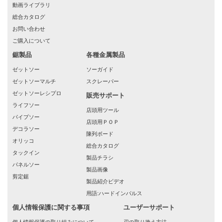
動画ライブラリ
総合カタログ
お問い合わせ
ご購入について
鋸製品
各種金属製品
ゼットソー
ソーガイド
ゼットソーマルチ
スクレーパー
ゼットソーレシプロ
販売サポート
ライフソー
店頭用ツール
パイプソー
店頭用ＰＯＰ
デコラソー
陳列ボード
オリッコ
総合カタログ
タックイン
製品チラシ
パネルソー
製品画像
剪定鋸
製品紹介ビデオ
用語:ハードインパルス
個人情報保護に関する事項
ユーザーサポート