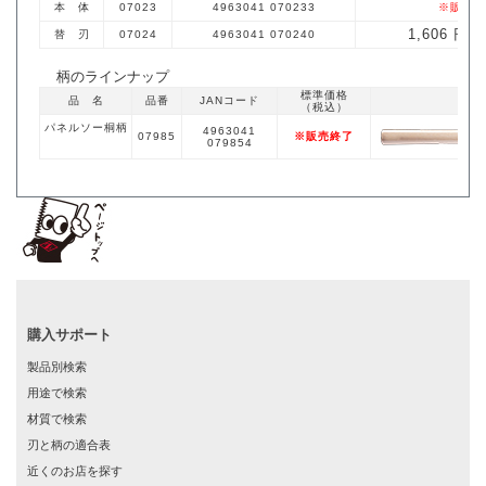
本 体
07023
4963041 070233
※販売終
1,606 円
替 刃
07024
4963041 070240
※
柄のラインナップ
標準価格
品 名
品番
JANコード
（税込）
パネルソー桐柄
4963041
07985
※販売終了
079854
購入サポート
製品別検索
用途で検索
材質で検索
刃と柄の適合表
近くのお店を探す