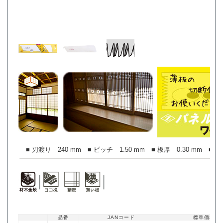
■ 刃渡り 240 mm ■ ピッチ 1.50 mm ■ 板厚 0.30 mm ■ 切
品番
JANコード
標準価格（