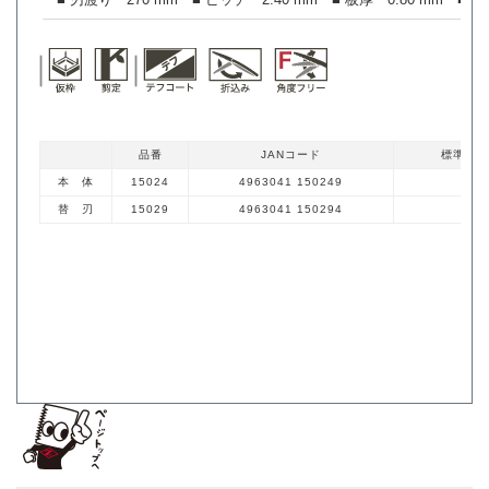
品番
JANコード
標準価格
本 体
15024
4963041 150249
※販
替 刃
15029
4963041 150294
※販