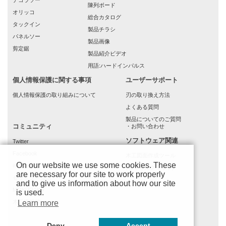
デコラソー
陳列ボード
オリッコ
総合カタログ
タックイン
製品チラシ
パネルソー
製品画像
剪定鋸
製品紹介ビデオ
用語:ハードインパルス
個人情報保護に関する事項
ユーザーサポート
個人情報保護の取り組みについて
刃の取り換え方法
よくある質問
製品についてのご質問
コミュニティ
・お問い合わせ
ソフトウェア関連
Twitter
Facebook
木工図面作成ツール
On our website we use some cookies. These
instagram
(もでりんクラウド)
are necessary for our site to work properly
ゼットソー通信
and to give us information about how our site
MOKURAKU
is used.
木工応援館
Learn more
Deny
Accept