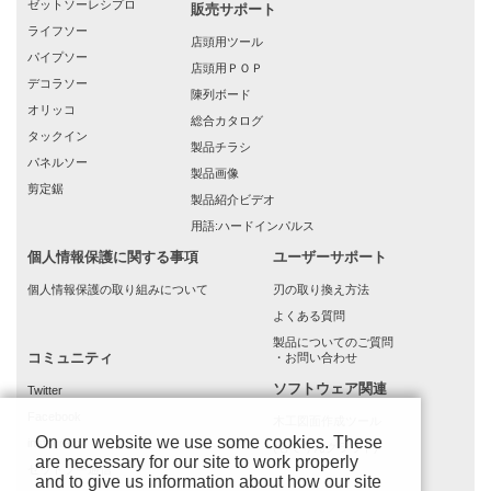
ゼットソーレシプロ
販売サポート
ライフソー
店頭用ツール
パイプソー
店頭用ＰＯＰ
デコラソー
陳列ボード
オリッコ
総合カタログ
タックイン
製品チラシ
パネルソー
製品画像
剪定鋸
製品紹介ビデオ
用語:ハードインパルス
個人情報保護に関する事項
ユーザーサポート
個人情報保護の取り組みについて
刃の取り換え方法
よくある質問
製品についてのご質問
コミュニティ
・お問い合わせ
ソフトウェア関連
Twitter
Facebook
木工図面作成ツール
On our website we use some cookies. These
instagram
(もでりんクラウド)
are necessary for our site to work properly
ゼットソー通信
and to give us information about how our site