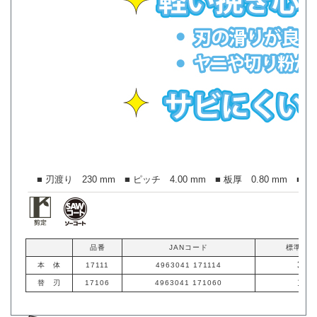
■ 刃渡り 230 mm ■ ピッチ 4.00 mm ■ 板厚 0.80 mm ■ 切
品番
JANコード
標準価格
3,8
本 体
17111
4963041 171114
1,2
替 刃
17106
4963041 171060