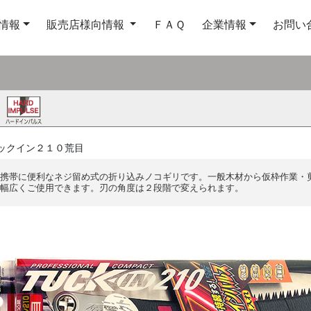
情報
販売店様向情報
ＦＡＱ
企業情報
お問い
ックイン２１０荒目
携帯に便利なネジ留め式の折り込みノコギリです。一般木材から仮枠作業・
幅広くご使用できます。刃の角度は２段階で変えられます。