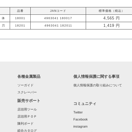
品番
JANコード
標準価格（税込）
4,565 円
 体
18001
4963041 180017
1,419 円
 刃
18201
4963041 182011
各種金属製品
個人情報保護に関する事項
ソーガイド
個人情報保護の取り組みについて
スクレーパー
販売サポート
コミュニティ
店頭用ツール
Twitter
店頭用ＰＯＰ
Facebook
陳列ボード
instagram
総合カタログ